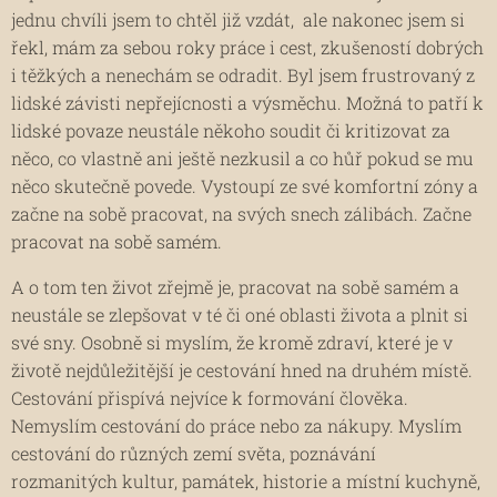
jednu chvíli jsem to chtěl již vzdát, ale nakonec jsem si
řekl, mám za sebou roky práce i cest, zkušeností dobrých
i těžkých a nenechám se odradit. Byl jsem frustrovaný z
lidské závisti nepřejícnosti a výsměchu. Možná to patří k
lidské povaze neustále někoho soudit či kritizovat za
něco, co vlastně ani ještě nezkusil a co hůř pokud se mu
něco skutečně povede. Vystoupí ze své komfortní zóny a
začne na sobě pracovat, na svých snech zálibách. Začne
pracovat na sobě samém.
A o tom ten život zřejmě je, pracovat na sobě samém a
neustále se zlepšovat v té či oné oblasti života a plnit si
své sny. Osobně si myslím, že kromě zdraví, které je v
životě nejdůležitější je cestování hned na druhém místě.
Cestování přispívá nejvíce k formování člověka.
Nemyslím cestování do práce nebo za nákupy. Myslím
cestování do různých zemí světa, poznávání
rozmanitých kultur, památek, historie a místní kuchyně,