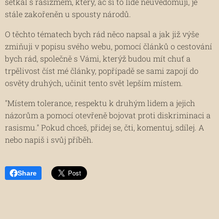
setkal s rasizmem, který, ač si to lidé neuvědomují, je
stále zakořeněn u spousty národů.
O těchto tématech bych rád něco napsal a jak již výše
zmiňuji v popisu svého webu, pomocí článků o cestování
bych rád, společně s Vámi, kterýž budou mít chuť a
trpělivost číst mé články, popřípadě se sami zapojí do
osvěty druhých, učinit tento svět lepším místem.
"Místem tolerance, respektu k druhým lidem a jejich
názorům a pomocí otevřeně bojovat proti diskriminaci a
rasismu." Pokud chceš, přidej se, čti, komentuj, sdílej. A
nebo napiš i svůj příběh.
Share