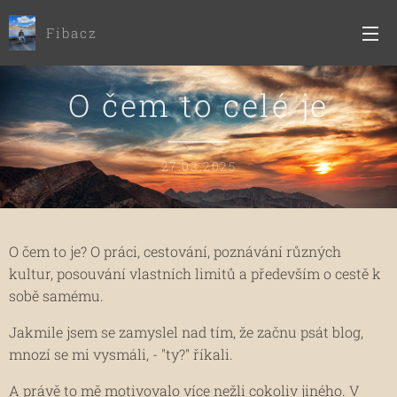
Fibacz
O čem to celé je
27.03.2025
O čem to je? O práci, cestování, poznávání různých
kultur, posouvání vlastních limitů a především o cestě k
sobě samému.
Jakmile jsem se zamyslel nad tím, že začnu psát blog,
mnozí se mi vysmáli, - "ty?" říkali.
A právě to mě motivovalo více nežli cokoliv jiného. V