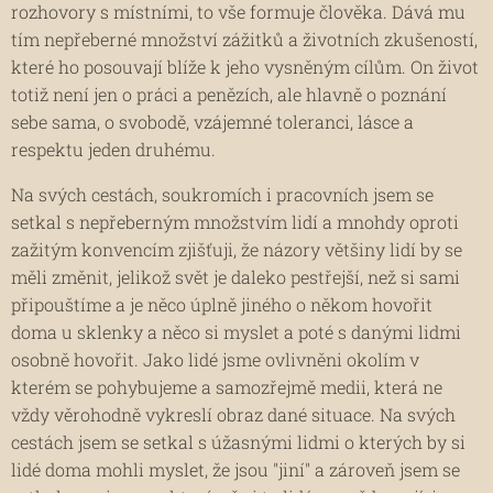
rozhovory s místními, to vše formuje člověka. Dává mu
tím nepřeberné množství zážitků a životních zkušeností,
které ho posouvají blíže k jeho vysněným cílům. On život
totiž není jen o práci a penězích, ale hlavně o poznání
sebe sama, o svobodě, vzájemné toleranci, lásce a
respektu jeden druhému.
Na svých cestách, soukromích i pracovních jsem se
setkal s nepřeberným množstvím lidí a mnohdy oproti
zažitým konvencím zjišťuji, že názory většiny lidí by se
měli změnit, jelikož svět je daleko pestřejší, než si sami
připouštíme a je něco úplně jiného o někom hovořit
doma u sklenky a něco si myslet a poté s danými lidmi
osobně hovořit. Jako lidé jsme ovlivněni okolím v
kterém se pohybujeme a samozřejmě medii, která ne
vždy věrohodně vykreslí obraz dané situace. Na svých
cestách jsem se setkal s úžasnými lidmi o kterých by si
lidé doma mohli myslet, že jsou "jiní" a zároveň jsem se